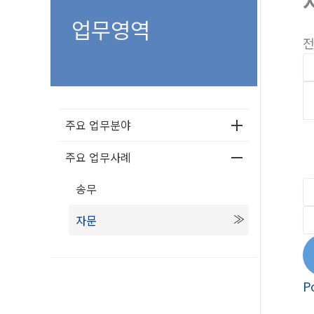
업무영역
전
주요 업무분야
주요 업무사례
송무
자문
P