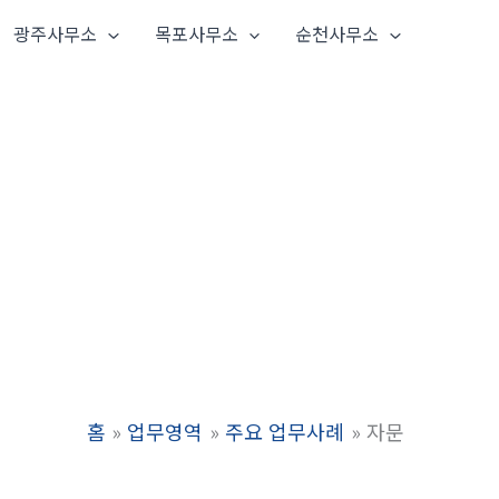
광주사무소
목포사무소
순천사무소
홈
업무영역
주요 업무사례
자문