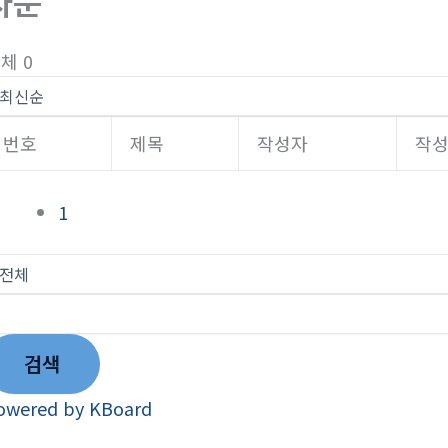
자문
체 0
번호
제목
작성자
작
1
검색
owered by KBoard