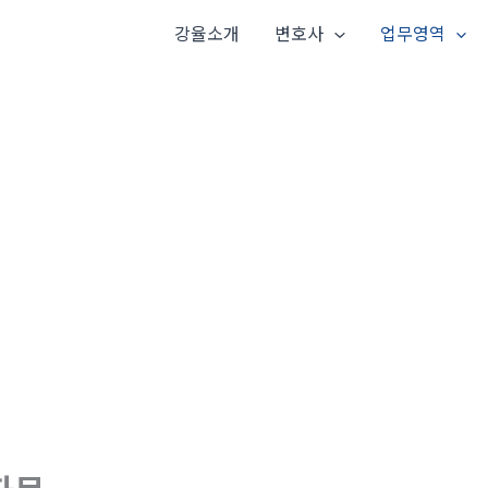
강율소개
변호사
업무영역