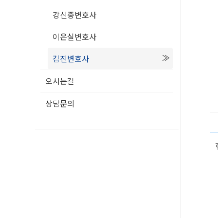
강신중변호사
이은실변호사
김진변호사
오시는길
상담문의