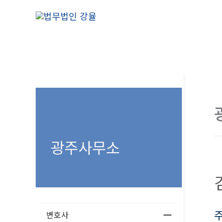
콘
텐
츠
로
건
너
뛰
기
광주사무소
변호사