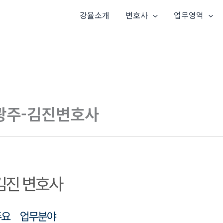
강율소개
변호사
업무영역
광주-김진변호사
김진 변호사
주요 업무분야